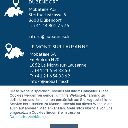
DÜBENDORF
Mobatime AG
Stettbachstrasse 5
8600 Dübendorf
T:
+41 44 802 75 75
info-d@mobatime.ch
LE MONT-SUR-LAUSANNE
Mobatime SA
En Budron H20
1052 Le Mont-sur-Lausanne
T:
+41 21 654 33 50
F: +41 21 654 33 69
info-f@mobatime.ch
Diese Website speichert Cookies auf Ihrem Computer. Diese
Cookies werden verwendet, um Ihre Website-Erfahrung zu
optimieren und Ihnen einen persönlich auf Sie zugeschnittenen
AGB »
Service bereitstellen zu können, sowohl auf dieser Website als
auch auf anderen Medienkanälen. Mehr Infos über die von uns
Disclaimer »
eingesetzten Cookies finden Sie in unserer
Datenschutzerklärung
.
Datenschutzerklärung »