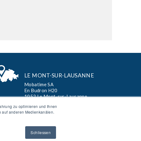
LE MONT-SUR-LAUSANNE
Mobatime SA
En Budron H20
1052 Le Mont-sur-Lausanne
T:
+41 21 654 33 50
ahrung zu optimieren und Ihnen
F: +41 21 654 33 69
ch auf anderen Medienkanälen.
info-f@mobatime.ch
Schliessen