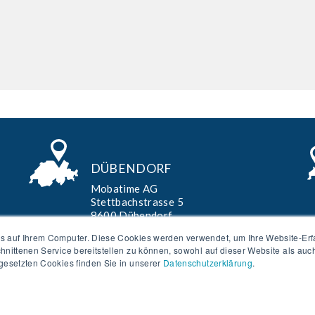
DÜBENDORF
Mobatime AG
Stettbachstrasse 5
8600 Dübendorf
T:
+41 44 802 75 75
s auf Ihrem Computer. Diese Cookies werden verwendet, um Ihre Website-Erf
chnittenen Service bereitstellen zu können, sowohl auf dieser Website als au
info-d@mobatime.ch
ngesetzten Cookies finden Sie in unserer
Datenschutzerklärung
.
rung »
Newsletter »