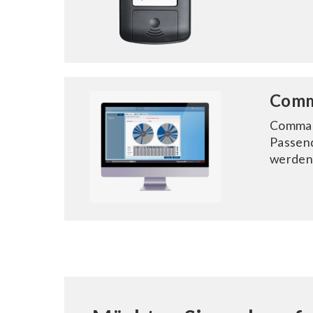
Comm
Command
Passend
werden