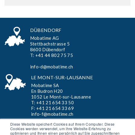
DÜBENDORF
Mobatime AG
Stettbachstrasse 5
8600 Dübendorf
T:
+41 44 802 75 75
info-d@mobatime.ch
LE MONT-SUR-LAUSANNE
Mobatime SA
En Budron H20
1052 Le Mont-sur-Lausanne
T:
+41 21 654 33 50
F: +41 21 654 33 69
info-f@mobatime.ch
Diese Website speichert Cookies auf Ihrem Computer. Diese
Cookies werden verwendet, um Ihre Website-Erfahrung zu
optimieren und Ihnen einen persönlich auf Sie zugeschnittenen