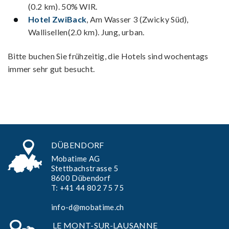
(0.2 km). 50% WIR.
Hotel ZwiBack
, Am Wasser 3 (Zwicky Süd),
Wallisellen(2.0 km). Jung, urban.
Bitte buchen Sie frühzeitig, die Hotels sind wochentags
immer sehr gut besucht.
DÜBENDORF
Mobatime AG
Stettbachstrasse 5
8600 Dübendorf
T:
+41 44 802 75 75
info-d@mobatime.ch
LE MONT-SUR-LAUSANNE