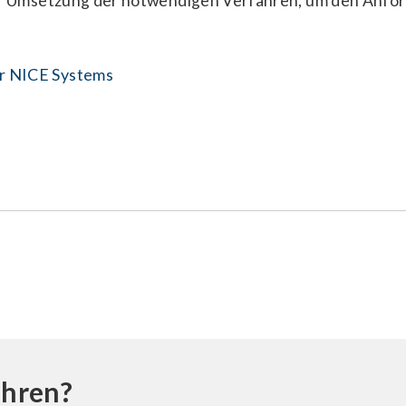
er Umsetzung der notwendigen Verfahren, um den Anf
r NICE Systems
ahren?