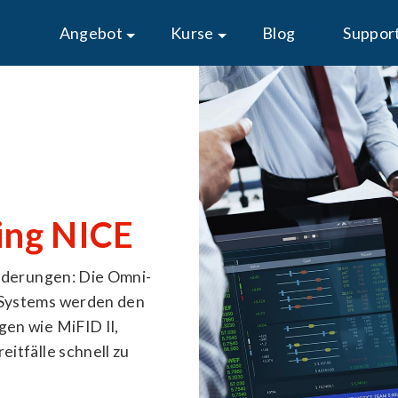
Angebot
Kurse
Blog
Suppor
ing NICE
rderungen: Die Omni-
Systems werden den
en wie MiFID II,
itfälle schnell zu