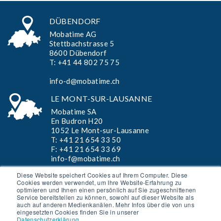
DÜBENDORF
Mobatime AG
Stettbachstrasse 5
8600 Dübendorf
T:
+41 44 802 75 75
info-d@mobatime.ch
LE MONT-SUR-LAUSANNE
Mobatime SA
En Budron H20
1052 Le Mont-sur-Lausanne
T:
+41 21 654 33 50
F: +41 21 654 33 69
info-f@mobatime.ch
Diese Website speichert Cookies auf Ihrem Computer. Diese
Cookies werden verwendet, um Ihre Website-Erfahrung zu
optimieren und Ihnen einen persönlich auf Sie zugeschnittenen
AGB »
Service bereitstellen zu können, sowohl auf dieser Website als
auch auf anderen Medienkanälen. Mehr Infos über die von uns
Disclaimer »
eingesetzten Cookies finden Sie in unserer
Datenschutzerklärung
.