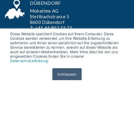
DÜBENDORF
Mobatime AG
Stettbachstrasse 5
8600 Dübendorf
T:
+41 44 802 75 75
Diese Website speichert Cookies auf Ihrem Computer. Diese
Cookies werden verwendet, um Ihre Website-Erfahrung zu
info-d@mobatime.ch
optimieren und Ihnen einen persönlich auf Sie zugeschnittenen
Service bereitstellen zu können, sowohl auf dieser Website als
LE MONT-SUR-LAUSANNE
auch auf anderen Medienkanälen. Mehr Infos über die von uns
eingesetzten Cookies finden Sie in unserer
Mobatime SA
Datenschutzerklärung
.
En Budron H20
1052 Le Mont-sur-Lausanne
Schliessen
T:
+41 21 654 33 50
F: +41 21 654 33 69
info-f@mobatime.ch
AGB »
Disclaimer »
Datenschutzerklärung »