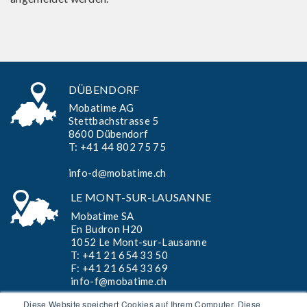
DÜBENDORF
Mobatime AG
Stettbachstrasse 5
8600 Dübendorf
T:
+41 44 802 75 75
info-d@mobatime.ch
LE MONT-SUR-LAUSANNE
Mobatime SA
En Budron H20
1052 Le Mont-sur-Lausanne
T:
+41 21 654 33 50
F: +41 21 654 33 69
info-f@mobatime.ch
Diese Website speichert Cookies auf Ihrem Computer. Diese