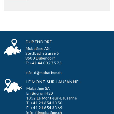
DÜBENDORF
Mobatime AG
Stettbachstrasse 5
8600 Dübendorf
T:
+41 44 802 75 75
info-d@mobatime.ch
LE MONT-SUR-LAUSANNE
Mobatime SA
En Budron H20
1052 Le Mont-sur-Lausanne
T:
+41 21 654 33 50
F: +41 21 654 33 69
info-f@mobatime.ch