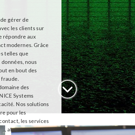
 de gérer de
vec les clients sur
e répondre aux
act modernes. Grâce
s telles que
des données, nous
out en bout des
 fraude.
 domaine des
, NICE Systems
cacité. Nos solutions
re pour les
 contact, les services
, afin de tirer le